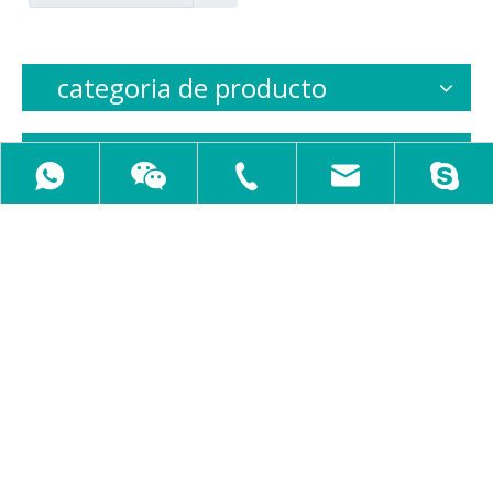
categoria de producto
Blog
+86 - 15305513028
lagunasjeff@gmail.com
jianfeng-chi
+86 -