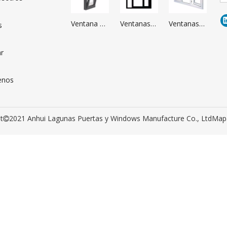
Ventana de
Ventanas
Ventanas
s
aluminio
de
de
oscilobatiente
Aluminio
Aluminio
r
con
tamaño a
medida
enos
t
2021 Anhui Lagunas Puertas y Windows Manufacture Co., Ltd
Mapa
