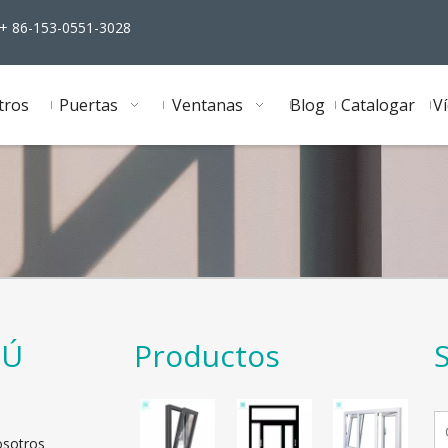
 86-153-0551-3028
tros
Puertas
Ventanas
Blog
Catalogar
V
NÚ
Productos
osotros