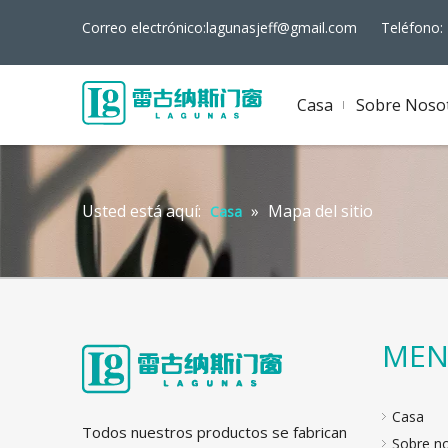
Correo electrónico:
lagunasjeff@gmail.com
Teléfono: +
Casa
Sobre Noso
Usted está aquí:
»
Mapa del sitio
Casa
ME
Casa
Todos nuestros productos se fabrican
Sobre n