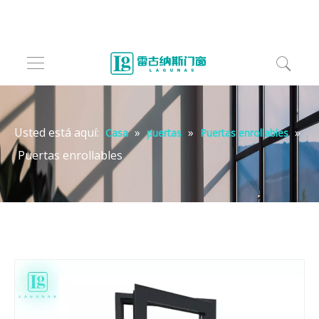
Usted está aquí:
»
»
»
Casa
puertas
Puertas enrollables
Puertas enrollables