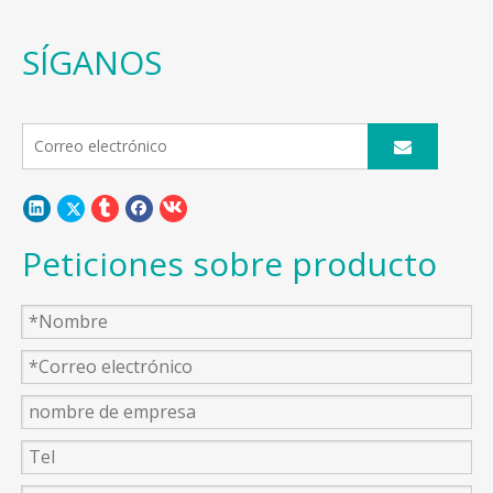
oscilobatiente
con tamaño a
SÍGANOS
medida
Peticiones sobre producto
Anterior: